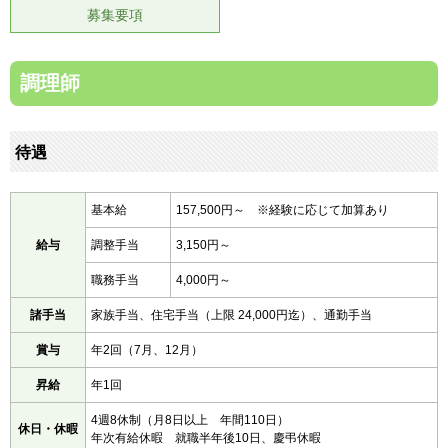
募集要項
TEL : 072-965-0021（代表）
調理師
お問い合わせ
個人情報保護方針
待遇
サイトマップ
基本給
157,500円～ ※経験に応じて加算あり
閉じる
給与
調整手当
3,150円～
職務手当
4,000円～
諸手当
家族手当、住宅手当（上限 24,000円迄）、通勤手当
賞与
年2回（7月、12月）
昇給
年1回
4週8休制（月8日以上 年間110日）
休日・休暇
年次有給休暇 就職半年後10日、慶弔休暇