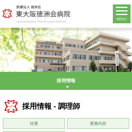
MENU
外来・入院案内
診療科・部門案内
病院案内
採用情報
健診・人間ドック
地域医療連携
採用情報 - 調理師
交通アクセス
待遇
業務内容
採用情報